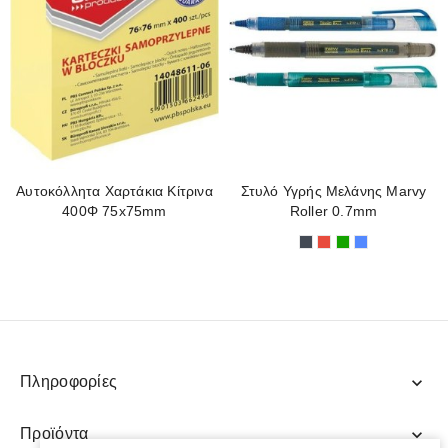
Αυτοκόλλητα Χαρτάκια Κίτρινα
Στυλό Υγρής Μελάνης Marvy
400Φ 75x75mm
Roller 0.7mm
Μαύρο
Κόκκινο
Πράσινο
Μπλε
Πληροφορίες
expand_more
Προϊόντα
expand_more