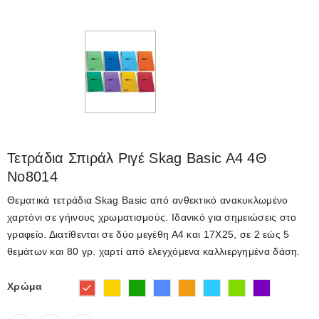
Τετράδια Σπιράλ Ριγέ Skag Basic A4 4Θ
Νο8014
Θεματικά
τετράδια S
kag
B
asic
από ανθεκτικό ανακυκλωμένο
χαρτόνι σε γήινους χρωματισμούς. Ιδανικό για σημειώσεις στο
γραφείο. Διατίθενται σε δύο μεγέθη Α4 και 17Χ25, σε 2 εώς 5
θεμάτων και 80 γρ. χαρτί
από ελεγχόμενα καλλιεργημένα δάση.
Κίτρινο
Πράσινο
Μπλε
Πορτοκαλί
Γαλάζιο
Λαχανί
Μωβ
Κόκκινο
Χρώμα