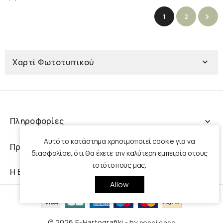
1
2

Χαρτί Φωτοτυπικού

Πληροφορίες
expand_more
Αυτό το κατάστημα χρησιμοποιεί cookie για να
Προϊόντα
expand_more
διασφαλίσει ότι θα έχετε την καλύτερη εμπειρία στους
ιστότοπους μας.
Η Εταιρεία Μας
expand_more
Allow
© 2026 E-Hartografiki - by
pencilcase