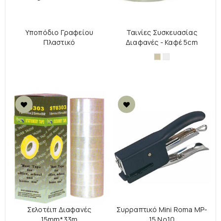
Υποπόδιο Γραφείου
Ταινίες Συσκευασίας
Πλαστικό
Διαφανές - Καφέ 5cm
Καφέ
Διάφανo
Σελοτέιπ Διαφανές
Συρραπτικό Mini Roma MP-
15mm*33m
15 No10