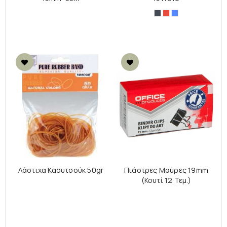
Μαύρο
Κόκκινο
Μπλε
Λάστιχα Καουτσούκ 50gr
Πιάστρες Μαύρες 19mm
(Κουτί 12 Τεμ.)