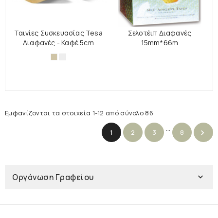
Ταινίες Συσκευασίας Tesa
Σελοτέιπ Διαφανές
Διαφανές - Καφέ 5cm
15mm*66m
Καφέ
Διάφανo
Εμφανίζονται τα στοιχεία 1-12 από σύνολο 86
…
1
2
3
8

Οργάνωση Γραφείου
