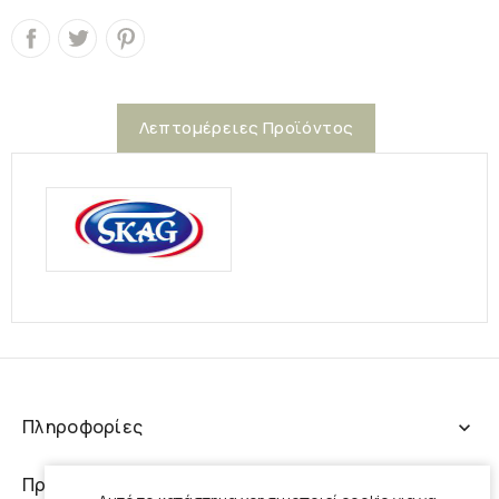
Λεπτομέρειες Προϊόντος
Πληροφορίες
expand_more
Προϊόντα
expand_more