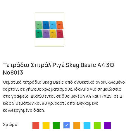
Τετράδια Σπιράλ Ριγέ Skag Basic A4 3Θ
Νο8013
Θεματικά
τετράδια S
kag
B
asic
από ανθεκτικό ανακυκλωμένο
χαρτόνι σε γήινους χρωματισμούς. Ιδανικό για σημειώσεις
στο γραφείο. Διατίθενται σε δύο μεγέθη Α4 και 17Χ25, σε 2
εώς 5 θεμάτων και 80 γρ. χαρτί
από ελεγχόμενα
καλλιεργημένα δάση.
Κόκκινο
Κίτρινο
Πράσινο
Πορτοκαλί
Γαλάζιο
Λαχανί
Μωβ
Μπλε
Χρώμα