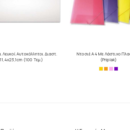
ι Λευκοί Αυτοκόλλητοι Διαστ.
Ντοσιέ A4 Με Λάστιχο Πλα
11,4x23,1cm (100 Τεμ.)
(Priplak)
Κίτρινο
Πορτοκαλί
Ροζ
Μωβ