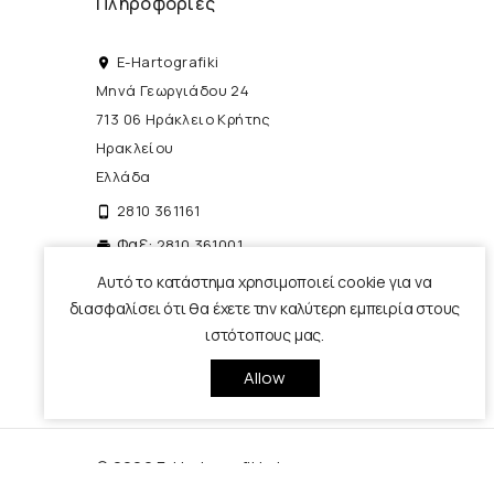
Πληροφορίες
E-Hartografiki
place
Μηνά Γεωργιάδου 24
713 06 Ηράκλειο Κρήτης
Ηρακλείου
Ελλάδα
2810 361161
phone_android
Φαξ:
2810 361001
print
info@e-hartografiki.gr
Αυτό το κατάστημα χρησιμοποιεί cookie για να
local_post_office
διασφαλίσει ότι θα έχετε την καλύτερη εμπειρία στους
ιστότοπους μας.
Allow
© 2026 E-Hartografiki - by
pencilcase