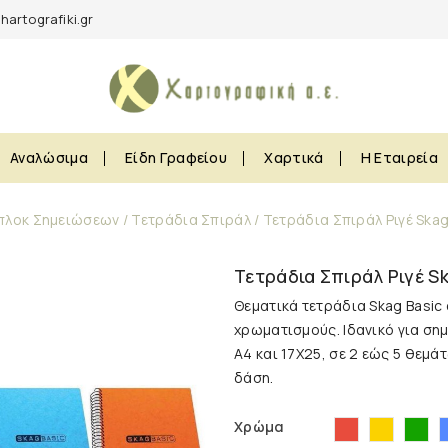
hartografiki.gr
Αναλώσιμα
Είδη Γραφείου
Χαρτικά
Η Εταιρεία
πλοκ Σημειώσεων
Τετράδια Σπιράλ
Τετράδια Σπιράλ Ριγέ Ska
Τετράδια Σπιράλ Ριγέ S
Θεματικά
τετράδια S
kag
B
asic
χρωματισμούς. Ιδανικό για ση
Α4 και 17Χ25, σε 2 εώς 5 θεμάτ
δάση.
Κόκκινο
Κίτρινο
Πρ
Χρώμα