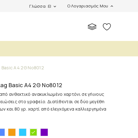
Ο Λογαριασμός Μου
Γλώσσα :el
expand_more
expand_more
g Basic A4 2Θ Νο8012
kag Basic A4 2Θ Νο8012
από ανθεκτικό ανακυκλωμένο χαρτόνι σε γήινους
μειώσεις στο γραφείο. Διατίθενται σε δύο μεγέθη
ων και 80 γρ. χαρτί
από ελεγχόμενα καλλιεργημένα
άσινο
Μπλε
Πορτοκαλί
Γαλάζιο
Μωβ
Λαχανί