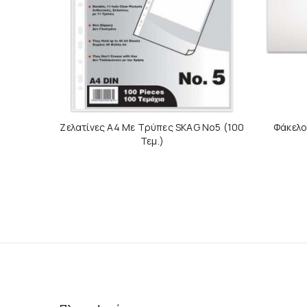
Ζελατίνες Α4 Με Τρύπες SKAG No5 (100
Φάκελο
Τεμ.)