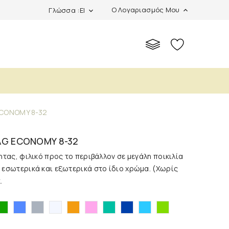
Ο Λογαριασμός Μου
Γλώσσα :el
expand_more
expand_more
ECONOMY 8-32
KAG ECONOMY 8-32
τας, φιλικό προς το περιβάλλον σε μεγάλη ποικιλία
εσωτερικά και εξωτερικά στο ίδιο χρώμα. (Χωρίς
.
τρινο
Πράσινο
Μπλε
Γκρι
Λευκό
Πορτοκαλί
Ροζ
Βεραμάν
Σκούρο
Γαλάζιο
Λαχανί
μπλε