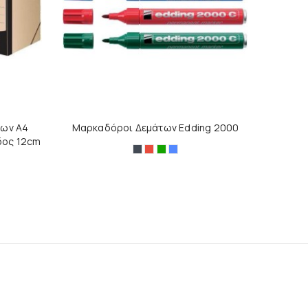
φων Α4
Μαρκαδόροι Δεμάτων Edding 2000
δος 12cm
Μαύρο
Κόκκινο
Πράσινο
Μπλε