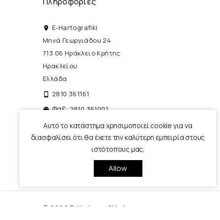
Πληροφορίες
E-Hartografiki
place
Μηνά Γεωργιάδου 24
713 06 Ηράκλειο Κρήτης
Ηρακλείου
Ελλάδα
2810 361161
phone_android
Φαξ:
2810 361001
print
info@e-hartografiki.gr
Αυτό το κατάστημα χρησιμοποιεί cookie για να
local_post_office
διασφαλίσει ότι θα έχετε την καλύτερη εμπειρία στους
ιστότοπους μας.
Allow
© 2026 E-Hartografiki - by
pencilcase