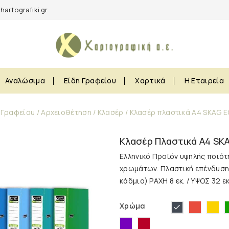
hartografiki.gr
Αναλώσιμα
Είδη Γραφείου
Χαρτικά
Η Εταιρεία
 Γραφείου
Αρχειοθέτηση
Κλασέρ
Κλασέρ πλαστικά Α4 SKAG 
Κλασέρ Πλαστικά Α4 S
Ελληνικό Προϊόν υψηλής ποιότη
χρωμάτων. Πλαστική επένδυση 
κάδμιο) ΡΑΧΗ 8 εκ. / ΥΨΟΣ 32 εκ
Κόκκινο
Κί
Μαύρο
Χρώμα
Μωβ
Μπορντώ