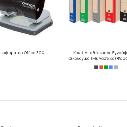
ερφορατέρ Office 30Φ
Κουτί Αποθήκευσης Εγγρά
Οικολογικό (Με Λάστιχο) Φάρ
Μαύρο
Κόκκινο
Πράσινο
Μπλε
Γκρι